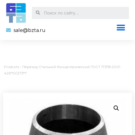
sale@bzta.ru
Products
-
Переход Стальной Концентрический ГОСТ 17378-2001
426*10/273*7