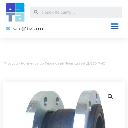
sale@bzta.ru
Products
-
Компенсатор Резиновый Фланцевый Ду250 Ру10