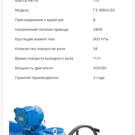
Масса Нетто
115
Модель
ГЗ-В900/36
Присоединение к арматуре
В
Напряжение питания привода
380В
Крутящий момент max
900 Н*м
Количество поворотов вала
36
Время поворота выходного вала
11.11
Мощность двигателя
3000Вт
Гарантия производителя
3 года