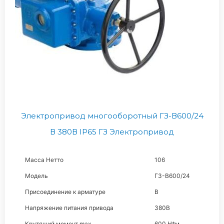
Электропривод многооборотный ГЗ-В600/24
В 380В IP65 ГЗ Электропривод
Масса Нетто
106
Модель
ГЗ-В600/24
Присоединение к арматуре
В
Напряжение питания привода
380В
Крутящий момент max
600 Н*м