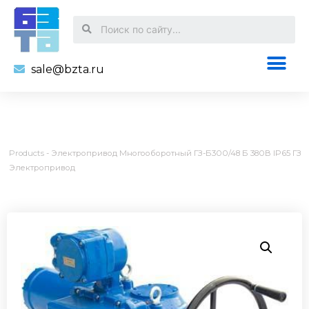
sale@bzta.ru
Products
-
Электропривод Многооборотный ГЗ-Б300/48 Б 380В IP65 ГЗ
Электропривод